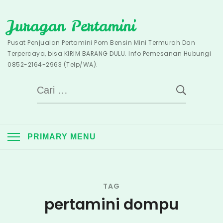
Skip
Juragan Pertamini
to
content
Pusat Penjualan Pertamini Pom Bensin Mini Termurah Dan
Terpercaya, bisa KIRIM BARANG DULU. Info Pemesanan Hubungi
0852-2164-2963 (Telp/WA).
Cari
untuk:
PRIMARY MENU
TAG
pertamini dompu