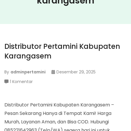
karangasem
Distributor Pertamini Kabupaten
Karangasem
By
adminpertamini
Desember 29, 2025
pada
1 Komentar
Distributor
Pertamini
Kabupaten
Distributor Pertamini Kabupaten Karangasem –
Karangasem
Pesan Sekarang Hanya di Tempat Kami! Harga
Murah, Layanan Aman, dan Bisa COD. Hubungi
085221642963 (Telp/WA) segera hari ini untuk