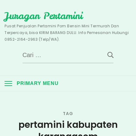
Skip
Juragan Pertamini
to
content
Pusat Penjualan Pertamini Pom Bensin Mini Termurah Dan
Terpercaya, bisa KIRIM BARANG DULU. Info Pemesanan Hubungi
0852-2164-2963 (Telp/WA).
Cari
untuk:
PRIMARY MENU
TAG
pertamini kabupaten