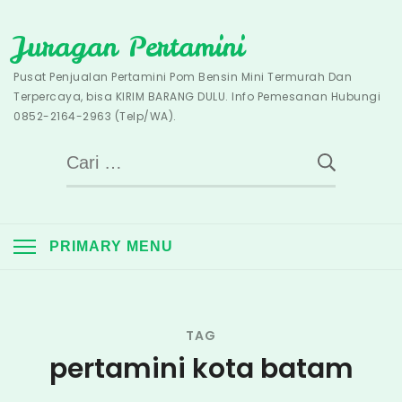
Skip
Juragan Pertamini
to
content
Pusat Penjualan Pertamini Pom Bensin Mini Termurah Dan
Terpercaya, bisa KIRIM BARANG DULU. Info Pemesanan Hubungi
0852-2164-2963 (Telp/WA).
Cari
untuk:
PRIMARY MENU
TAG
pertamini kota batam