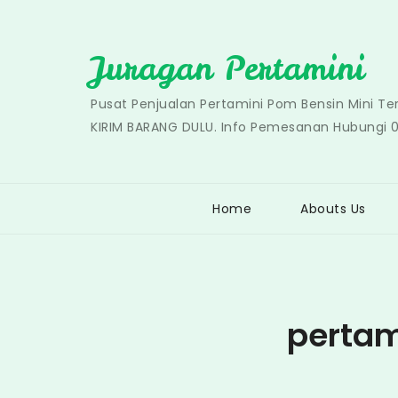
Skip
to
Juragan Pertamini
content
Pusat Penjualan Pertamini Pom Bensin Mini T
KIRIM BARANG DULU. Info Pemesanan Hubungi 
Home
Abouts Us
pertam