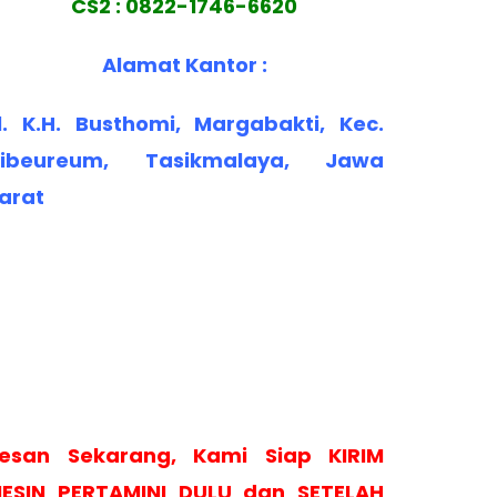
CS2 : 0822-1746-6620
Alamat Kantor :
l. K.H. Busthomi, Margabakti, Kec.
ibeureum, Tasikmalaya, Jawa
arat
esan Sekarang, Kami Siap KIRIM
ESIN PERTAMINI DULU dan SETELAH