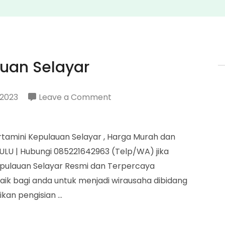
uan Selayar
on
 2023
Leave a Comment
Agen
Pertamini
tamini Kepulauan Selayar , Harga Murah dan
Kepulauan
LU | Hubungi 085221642963 (Telp/WA) jika
Selayar
pulauan Selayar Resmi dan Terpercaya
baik bagi anda untuk menjadi wirausaha dibidang
ikan pengisian …