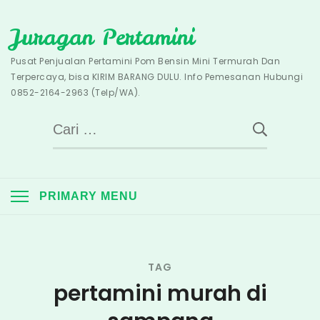
Skip
Juragan Pertamini
to
content
Pusat Penjualan Pertamini Pom Bensin Mini Termurah Dan
Terpercaya, bisa KIRIM BARANG DULU. Info Pemesanan Hubungi
0852-2164-2963 (Telp/WA).
Cari
untuk:
PRIMARY MENU
TAG
pertamini murah di