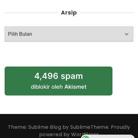
Arsip
Arsip
4,496 spam
diblokir oleh
Akismet
Theme: Sublime Blog by
SublimeTheme
.
Proudly
powered by WordPress