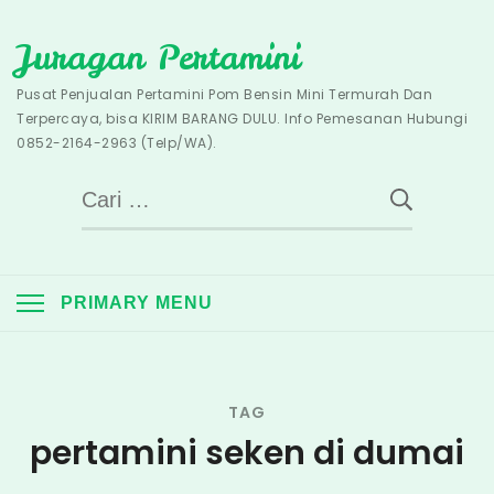
Skip
Juragan Pertamini
to
content
Pusat Penjualan Pertamini Pom Bensin Mini Termurah Dan
Terpercaya, bisa KIRIM BARANG DULU. Info Pemesanan Hubungi
0852-2164-2963 (Telp/WA).
Cari
untuk:
PRIMARY MENU
TAG
pertamini seken di dumai