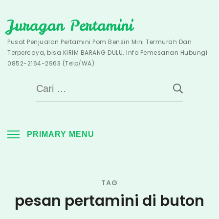
Skip
Juragan Pertamini
to
content
Pusat Penjualan Pertamini Pom Bensin Mini Termurah Dan
Terpercaya, bisa KIRIM BARANG DULU. Info Pemesanan Hubungi
0852-2164-2963 (Telp/WA).
Cari
untuk:
PRIMARY MENU
TAG
pesan pertamini di buton