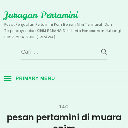
Skip
Juragan Pertamini
to
content
Pusat Penjualan Pertamini Pom Bensin Mini Termurah Dan
Terpercaya, bisa KIRIM BARANG DULU. Info Pemesanan Hubungi
0852-2164-2963 (Telp/WA).
Cari
untuk:
PRIMARY MENU
TAG
pesan pertamini di muara