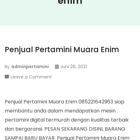
enim
Penjual Pertamini Muara Enim
By
adminpertamini
Juni 26, 2021
on
Leave a Comment
Penjual
Pertamini
Muara
Penjual Pertamini Muara Enim 085221642963 siap
Enim
membantu anda dalam mendapatkan mesin
pertamini digital termurah dengan kualitas terbaik
dan bergaransi. PESAN SEKARANG DISINI, BARANG
SAMPAI BARU BAYAR. Penjual Pertamini Muara Enim