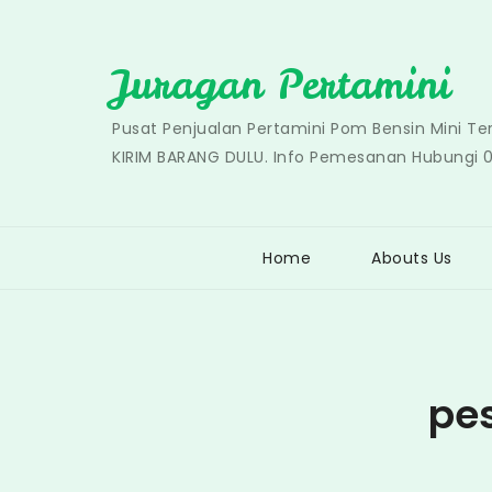
Skip
to
Juragan Pertamini
content
Pusat Penjualan Pertamini Pom Bensin Mini T
KIRIM BARANG DULU. Info Pemesanan Hubungi 
Home
Abouts Us
pe