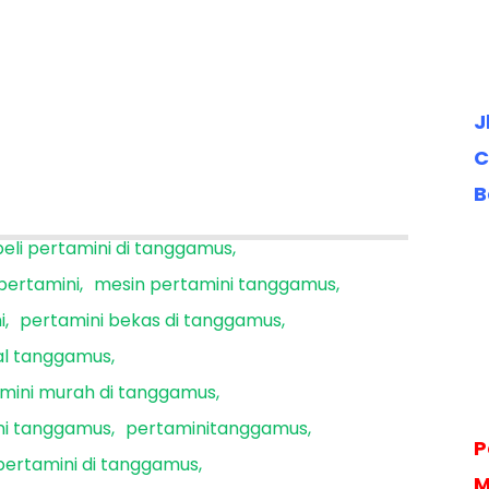
J
C
B
beli pertamini di tanggamus
rpertamini
mesin pertamini tanggamus
i
pertamini bekas di tanggamus
tal tanggamus
mini murah di tanggamus
ni tanggamus
pertaminitanggamus
P
pertamini di tanggamus
M