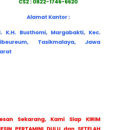
CS2 : 0822-1746-6620
Alamat Kantor :
l. K.H. Busthomi, Margabakti, Kec.
ibeureum, Tasikmalaya, Jawa
arat
esan Sekarang, Kami Siap KIRIM
ESIN PERTAMINI DULU dan SETELAH