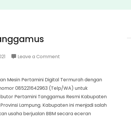
 Tanggamus
on
021
Leave a Comment
Distributor
Pertamini
an Mesin Pertamini Digital Termurah dengan
Tanggamus
gi nomor 085221642963 (Telp/WA) untuk
ributor Pertamini Tanggamus Resmi Kabupaten
Provinsi Lampung. Kabupaten ini menjadi salah
ikan usaha berjualan BBM secara eceran