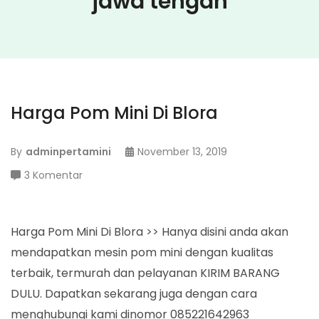
jawa tengah
Harga Pom Mini Di Blora
By
adminpertamini
November 13, 2019
pada
3 Komentar
Harga
Pom
Mini
Harga Pom Mini Di Blora >> Hanya disini anda akan
Di
mendapatkan mesin pom mini dengan kualitas
Blora
terbaik, termurah dan pelayanan KIRIM BARANG
DULU. Dapatkan sekarang juga dengan cara
menghubungi kami dinomor 085221642963