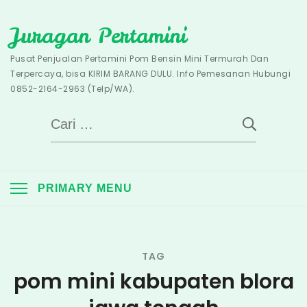
Skip
Juragan Pertamini
to
content
Pusat Penjualan Pertamini Pom Bensin Mini Termurah Dan
Terpercaya, bisa KIRIM BARANG DULU. Info Pemesanan Hubungi
0852-2164-2963 (Telp/WA).
Cari
untuk:
PRIMARY MENU
TAG
pom mini kabupaten blora