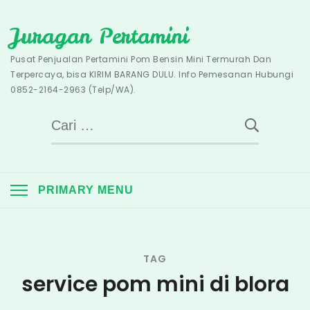
Skip
Juragan Pertamini
to
content
Pusat Penjualan Pertamini Pom Bensin Mini Termurah Dan
Terpercaya, bisa KIRIM BARANG DULU. Info Pemesanan Hubungi
0852-2164-2963 (Telp/WA).
Cari
untuk:
PRIMARY MENU
TAG
service pom mini di blora