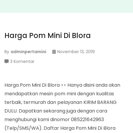
Harga Pom Mini Di Blora
By
adminpertamini
November 13, 2019
pada
3 Komentar
Harga
Pom
Mini
Harga Pom Mini Di Blora >> Hanya disini anda akan
Di
mendapatkan mesin pom mini dengan kualitas
Blora
terbaik, termurah dan pelayanan KIRIM BARANG
DULU. Dapatkan sekarang juga dengan cara
menghubungi kami dinomor 085221642963
(Telp/SMS/WA). Daftar Harga Pom Mini Di Blora