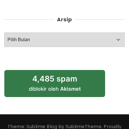
Arsip
Arsip
4,485 spam
diblokir oleh
Akismet
Theme: Sublime Blog by
SublimeTheme
.
Proudly