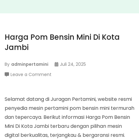
Harga Pom Bensin Mini Di Kota
Jambi
By
adminpertamini
Juli 24, 2025
on
Leave a Comment
Harga
Pom
Bensin
Selamat datang di Juragan Pertamini, website resmi
Mini
penyedia mesin pertamini pom bensin mini termurah
Di
dan tepercaya. Berikut informasi Harga Pom Bensin
Kota
Mini Di Kota Jambi terbaru dengan pilihan mesin
Jambi
digital berkualitas, terjangkau & bergaransi resmi.