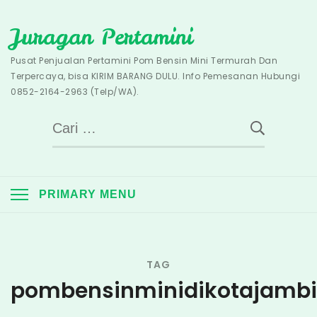
Skip
Juragan Pertamini
to
content
Pusat Penjualan Pertamini Pom Bensin Mini Termurah Dan
Terpercaya, bisa KIRIM BARANG DULU. Info Pemesanan Hubungi
0852-2164-2963 (Telp/WA).
Cari
untuk:
PRIMARY MENU
TAG
pombensinminidikotajambi