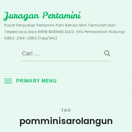
Skip
Juragan Pertamini
to
content
Pusat Penjualan Pertamini Pom Bensin Mini Termurah Dan
Terpercaya, bisa KIRIM BARANG DULU. Info Pemesanan Hubungi
0852-2164-2963 (Telp/WA).
Cari
untuk:
PRIMARY MENU
TAG
pomminisarolangun