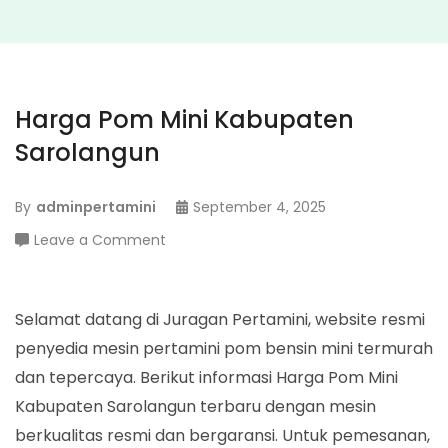
Harga Pom Mini Kabupaten
Sarolangun
By
adminpertamini
September 4, 2025
on
Leave a Comment
Harga
Pom
Mini
Selamat datang di Juragan Pertamini, website resmi
Kabupaten
penyedia mesin pertamini pom bensin mini termurah
Sarolangun
dan tepercaya. Berikut informasi Harga Pom Mini
Kabupaten Sarolangun terbaru dengan mesin
berkualitas resmi dan bergaransi. Untuk pemesanan,