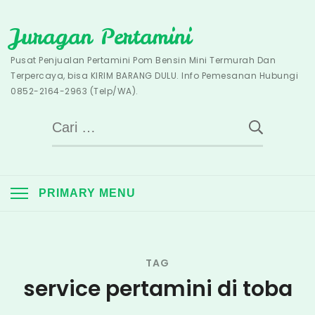
Skip
Juragan Pertamini
to
content
Pusat Penjualan Pertamini Pom Bensin Mini Termurah Dan
Terpercaya, bisa KIRIM BARANG DULU. Info Pemesanan Hubungi
0852-2164-2963 (Telp/WA).
Cari
untuk:
PRIMARY MENU
TAG
service pertamini di toba