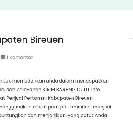
upaten Bireuen
pada
1 Komentar
Penjual
Pertamini
ir untuk memudahkan anda dalam mendapatkan
Kabupaten
h, dan pelayanan KIRIM BARANG DULU. Info
Bireuen
t Penjual Pertamini Kabupaten Bireuen
menggunakan mesin pom pertamini kini menjadi
guntungkan dan menjanjikan, yang patut Anda