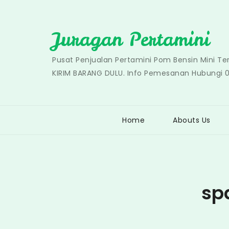
Skip
to
Juragan Pertamini
content
Pusat Penjualan Pertamini Pom Bensin Mini T
KIRIM BARANG DULU. Info Pemesanan Hubungi 
Home
Abouts Us
sp