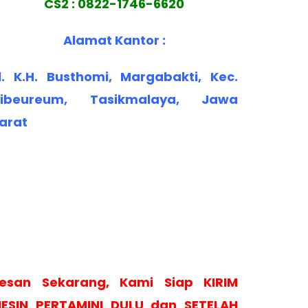
CS2 : 0822-1746-6620
Alamat Kantor :
l. K.H. Busthomi, Margabakti, Kec.
ibeureum, Tasikmalaya, Jawa
arat
esan Sekarang, Kami Siap KIRIM
ESIN PERTAMINI DULU dan SETELAH