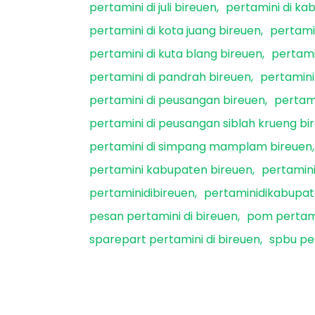
pertamini di juli bireuen
pertamini di ka
pertamini di kota juang bireuen
pertamin
pertamini di kuta blang bireuen
pertami
pertamini di pandrah bireuen
pertamini
pertamini di peusangan bireuen
pertami
pertamini di peusangan siblah krueng bi
pertamini di simpang mamplam bireuen
pertamini kabupaten bireuen
pertamini
pertaminidibireuen
pertaminidikabupat
pesan pertamini di bireuen
pom pertami
sparepart pertamini di bireuen
spbu per