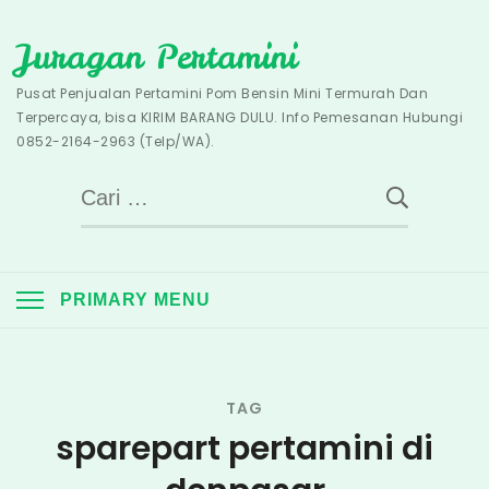
Skip
Juragan Pertamini
to
content
Pusat Penjualan Pertamini Pom Bensin Mini Termurah Dan
Terpercaya, bisa KIRIM BARANG DULU. Info Pemesanan Hubungi
0852-2164-2963 (Telp/WA).
Cari
untuk:
PRIMARY MENU
TAG
sparepart pertamini di