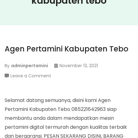
kabupaten tebo
Agen Pertamini Kabupaten Tebo
By
adminpertamini
November 13, 2021
on
Leave a Comment
Agen
Pertamini
Kabupaten
Selamat datang semuanya, disini kami Agen
Tebo
Pertamini Kabupaten Tebo 085221642963 siap
membantu anda dalam mendapatkan mesin
pertamini digital termurah dengan kualitas terbaik
dan bergaransi. PESAN SEKARANG DISINI, BARANG