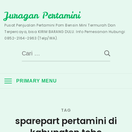
Skip
Juragan Pertamini
to
content
Pusat Penjualan Pertamini Pom Bensin Mini Termurah Dan
Terpercaya, bisa KIRIM BARANG DULU. Info Pemesanan Hubungi
0852-2164-2963 (Telp/WA).
Cari
untuk:
PRIMARY MENU
TAG
sparepart pertamini di