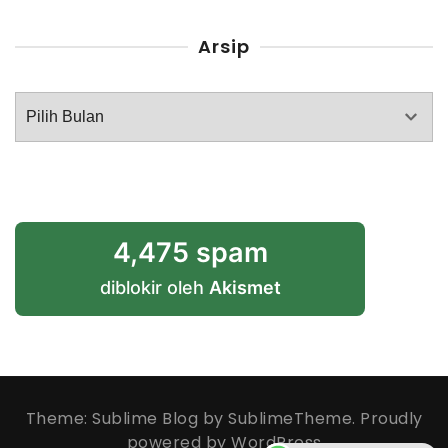
Arsip
Arsip
4,475 spam
diblokir oleh
Akismet
Theme: Sublime Blog by
SublimeTheme
.
Proudly
powered by WordPress