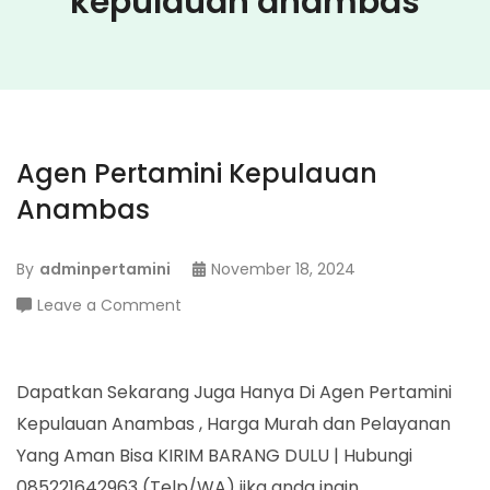
kepulauan anambas
Agen Pertamini Kepulauan
Anambas
By
adminpertamini
November 18, 2024
on
Leave a Comment
Agen
Pertamini
Kepulauan
Dapatkan Sekarang Juga Hanya Di Agen Pertamini
Anambas
Kepulauan Anambas , Harga Murah dan Pelayanan
Yang Aman Bisa KIRIM BARANG DULU | Hubungi
085221642963 (Telp/WA) jika anda ingin