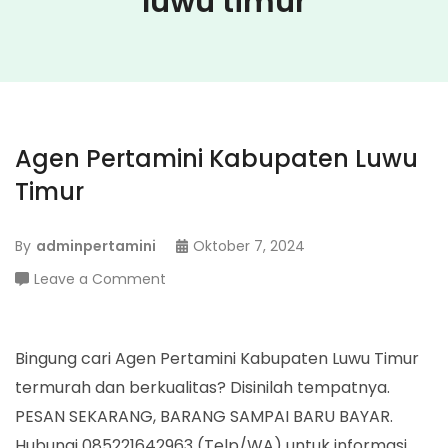
luwu timur
Agen Pertamini Kabupaten Luwu
Timur
By
adminpertamini
Oktober 7, 2024
on
Leave a Comment
Agen
Pertamini
Kabupaten
Bingung cari Agen Pertamini Kabupaten Luwu Timur
Luwu
termurah dan berkualitas? Disinilah tempatnya.
Timur
PESAN SEKARANG, BARANG SAMPAI BARU BAYAR.
Hubungi 085221642963 (Telp/WA) untuk informasi