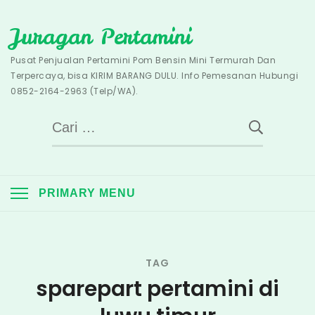
Skip
Juragan Pertamini
to
content
Pusat Penjualan Pertamini Pom Bensin Mini Termurah Dan
Terpercaya, bisa KIRIM BARANG DULU. Info Pemesanan Hubungi
0852-2164-2963 (Telp/WA).
Cari
untuk:
PRIMARY MENU
TAG
sparepart pertamini di