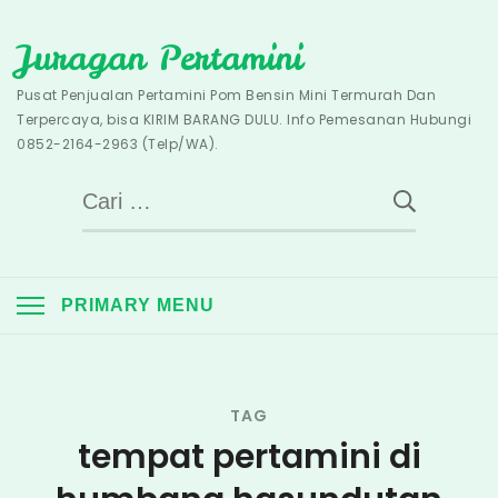
Skip
Juragan Pertamini
to
content
Pusat Penjualan Pertamini Pom Bensin Mini Termurah Dan
Terpercaya, bisa KIRIM BARANG DULU. Info Pemesanan Hubungi
0852-2164-2963 (Telp/WA).
Cari
untuk:
PRIMARY MENU
TAG
tempat pertamini di