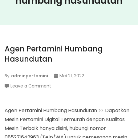
humbang hasundutan
Agen Pertamini Humbang
Hasundutan
By
adminpertamini
Mei 21, 2022
on
Leave a Comment
Agen
Pertamini
Humbang
Agen Pertamini Humbang Hasundutan >> Dapatkan
Hasundutan
Mesin Pertamini Digital Termurah dengan Kualitas
Mesin Terbaik hanya disini, hubungi nomor
085221642963 (Telp/WA) untuk pemesanan mesin