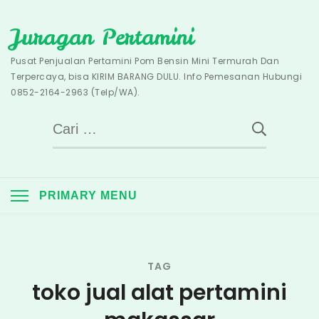
Skip
Juragan Pertamini
to
content
Pusat Penjualan Pertamini Pom Bensin Mini Termurah Dan
Terpercaya, bisa KIRIM BARANG DULU. Info Pemesanan Hubungi
0852-2164-2963 (Telp/WA).
Cari
untuk:
PRIMARY MENU
TAG
toko jual alat pertamini