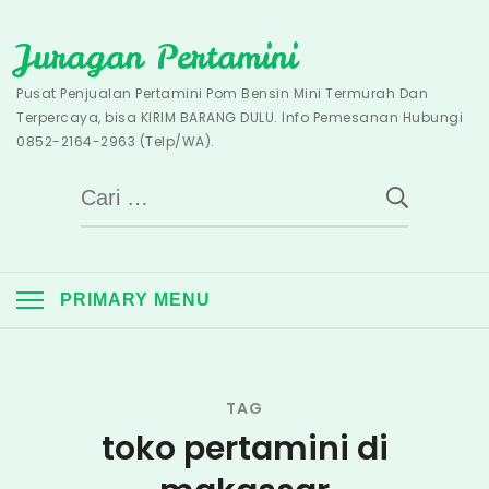
Skip
Juragan Pertamini
to
content
Pusat Penjualan Pertamini Pom Bensin Mini Termurah Dan
Terpercaya, bisa KIRIM BARANG DULU. Info Pemesanan Hubungi
0852-2164-2963 (Telp/WA).
Cari
untuk:
PRIMARY MENU
TAG
toko pertamini di