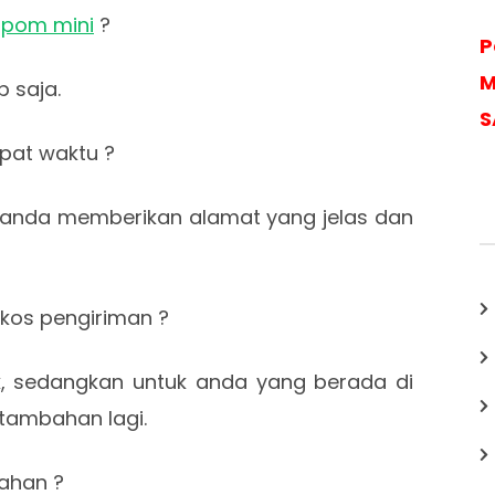
n
pom mini
?
P
M
 saja.
S
epat waktu ?
al anda memberikan alamat yang jelas dan
kos pengiriman ?
k, sedangkan untuk anda yang berada di
 tambahan lagi.
rahan ?