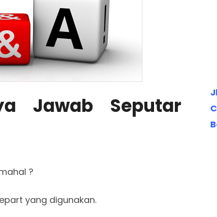
J
ya Jawab Seputar
C
B
 mahal ?
repart yang digunakan.