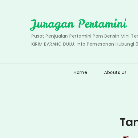
Skip
to
Juragan Pertamini
content
Pusat Penjualan Pertamini Pom Bensin Mini T
KIRIM BARANG DULU. Info Pemesanan Hubungi 
Home
Abouts Us
Ta