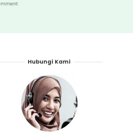
on
Comment
Tanya
Jawab
Seputar
Pom
Mini
Hubungi Kami