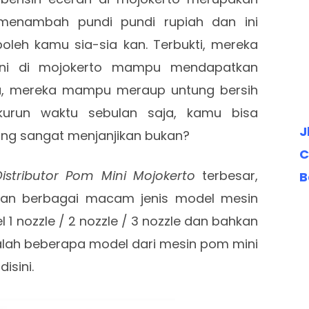
menambah pundi pundi rupiah dan ini
leh kamu sia-sia kan. Terbukti, mereka
ni di mojokerto mampu mendapatkan
ya, mereka mampu meraup untung bersih
kurun waktu sebulan saja, kamu bisa
J
ang sangat menjanjikan bukan?
C
Distributor Pom Mini Mojokerto
terbesar,
B
kan berbagai macam jenis model mesin
l 1 nozzle / 2 nozzle / 3 nozzle dan bahkan
dalah beberapa model dari mesin pom mini
isini.