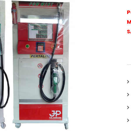
P
M
S