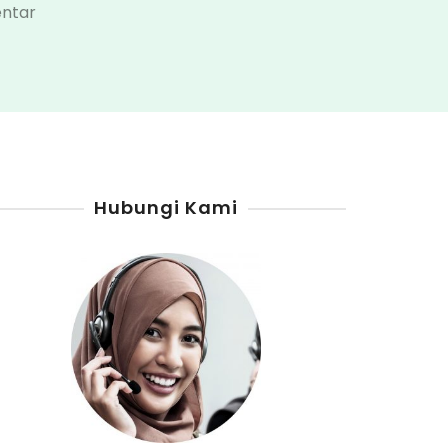
pada
ntar
Distributor
Pom
Mini
Mojokerto
Hubungi Kami