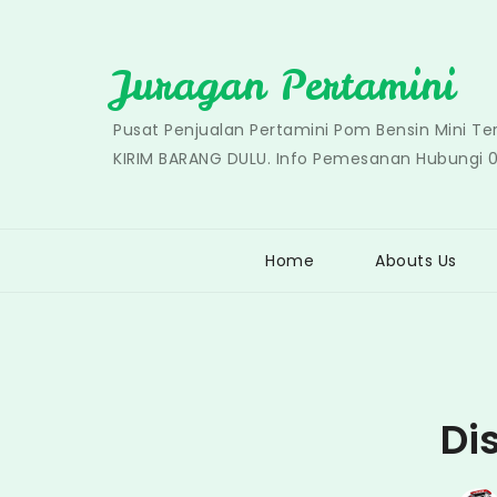
Skip
to
Juragan Pertamini
content
Pusat Penjualan Pertamini Pom Bensin Mini T
KIRIM BARANG DULU. Info Pemesanan Hubungi 
Home
Abouts Us
Di