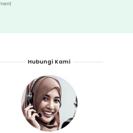
on
mment
Agen
Pertamini
Banggai
Kepulauan
Hubungi Kami