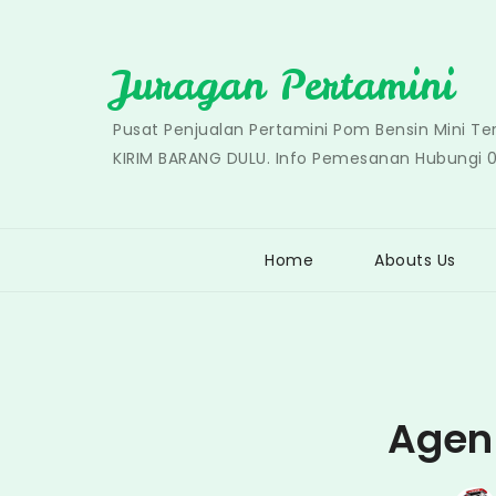
Skip
to
Juragan Pertamini
content
Pusat Penjualan Pertamini Pom Bensin Mini T
KIRIM BARANG DULU. Info Pemesanan Hubungi 
Home
Abouts Us
Agen