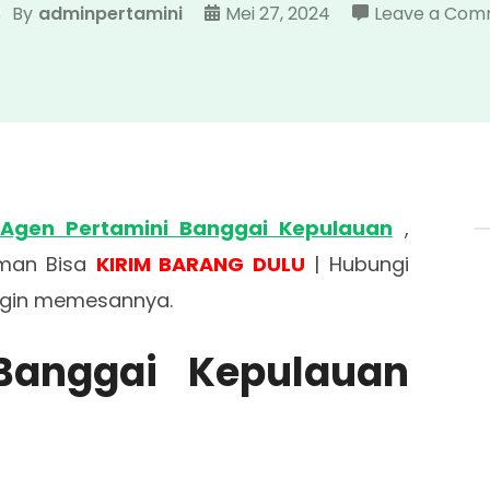
By
adminpertamini
Mei 27, 2024
Leave a Co
Agen Pertamini Banggai Kepulauan
,
Aman Bisa
KIRIM BARANG DULU
| Hubungi
ingin memesannya.
Banggai Kepulauan