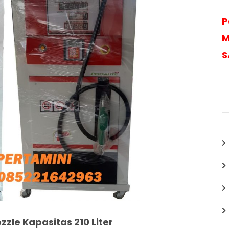
P
M
S
zzle Kapasitas 210 Liter