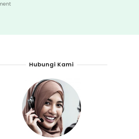
on
ment
Distributor
Pertamini
Kabupaten
Muna
Hubungi Kami