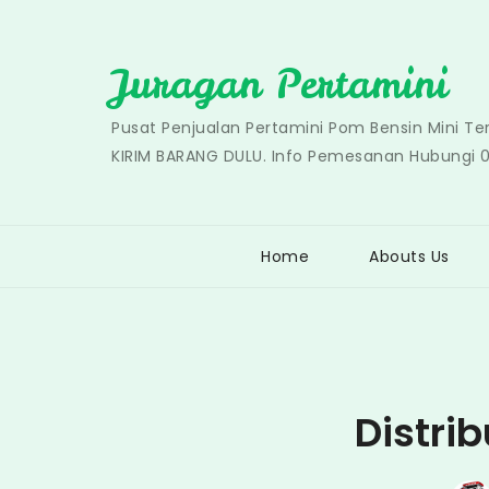
Skip
to
Juragan Pertamini
content
Pusat Penjualan Pertamini Pom Bensin Mini T
KIRIM BARANG DULU. Info Pemesanan Hubungi 
Home
Abouts Us
Distri