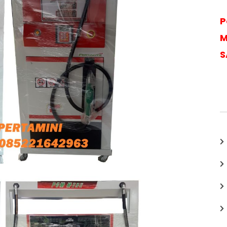
P
M
S