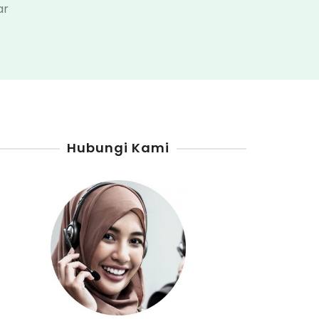
pada
ar
Agen
Pertamini
Kabupaten
Labuhanbatu
Hubungi Kami