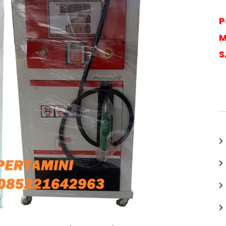
P
M
S