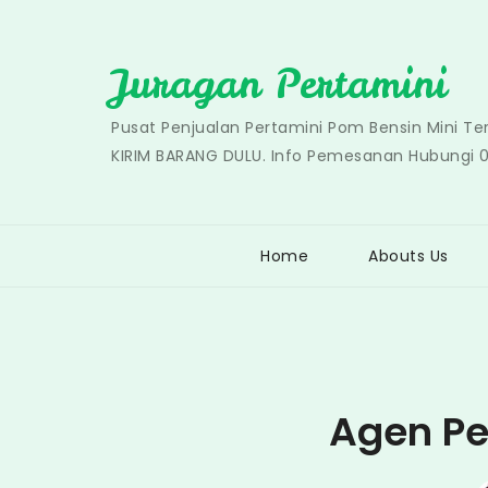
Skip
to
Juragan Pertamini
content
Pusat Penjualan Pertamini Pom Bensin Mini T
KIRIM BARANG DULU. Info Pemesanan Hubungi 
Home
Abouts Us
Agen Pe