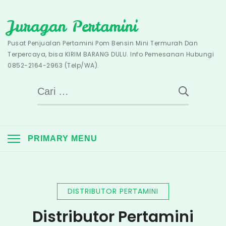
Skip
Juragan Pertamini
to
content
Pusat Penjualan Pertamini Pom Bensin Mini Termurah Dan
Terpercaya, bisa KIRIM BARANG DULU. Info Pemesanan Hubungi
0852-2164-2963 (Telp/WA).
Cari
untuk:
PRIMARY MENU
DISTRIBUTOR PERTAMINI
Distributor Pertamini