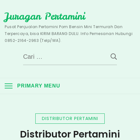
Skip
Juragan Pertamini
to
content
Pusat Penjualan Pertamini Pom Bensin Mini Termurah Dan
Terpercaya, bisa KIRIM BARANG DULU. Info Pemesanan Hubungi
0852-2164-2963 (Telp/WA).
Cari
untuk:
PRIMARY MENU
DISTRIBUTOR PERTAMINI
Distributor Pertamini