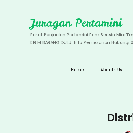
Skip
to
Juragan Pertamini
content
Pusat Penjualan Pertamini Pom Bensin Mini T
KIRIM BARANG DULU. Info Pemesanan Hubungi 
Home
Abouts Us
Dist