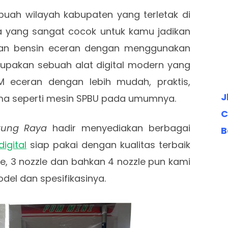
uah wilayah kabupaten yang terletak di
ia yang sangat cocok untuk kamu jadikan
lan bensin eceran dengan menggunakan
erupakan sebuah alat digital modern yang
M eceran dengan lebih mudah, praktis,
J
a seperti mesin SPBU pada umumnya.
C
urung Raya
hadir menyediakan berbagai
B
igital
siap pakai dengan kualitas terbaik
zle, 3 nozzle dan bahkan 4 nozzle pun kami
del dan spesifikasinya.