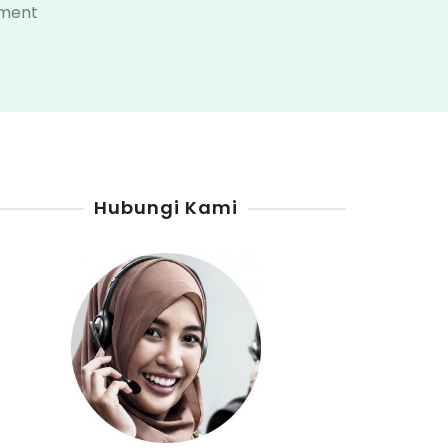
on
ment
Distributor
Pertamini
Murung
Raya
Hubungi Kami