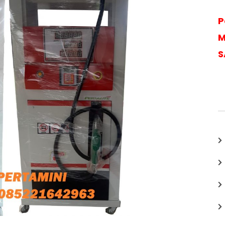
P
M
S