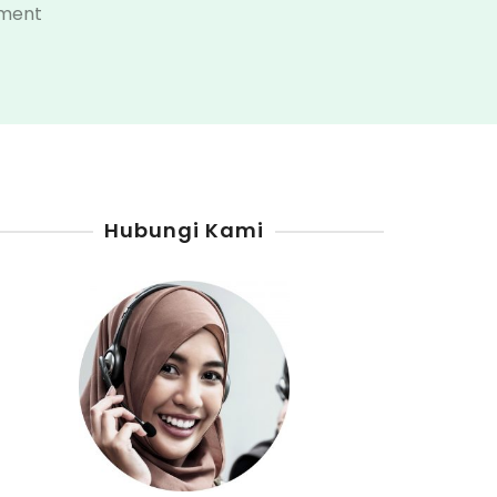
on
ment
Distributor
Pertamini
Pakpak
Bharat
Hubungi Kami