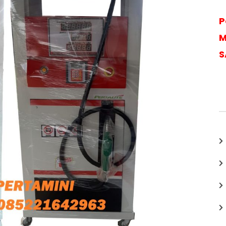
P
M
S