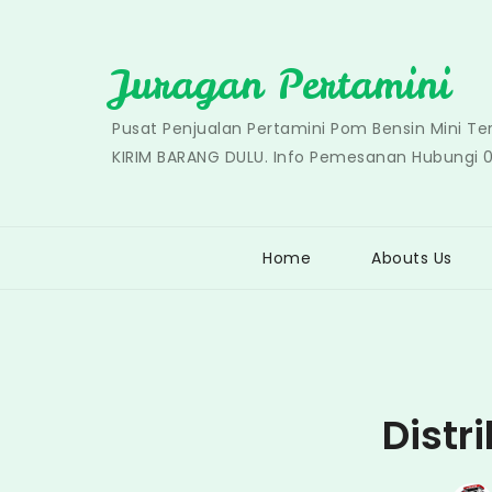
Skip
to
Juragan Pertamini
content
Pusat Penjualan Pertamini Pom Bensin Mini T
KIRIM BARANG DULU. Info Pemesanan Hubungi 
Home
Abouts Us
Distr