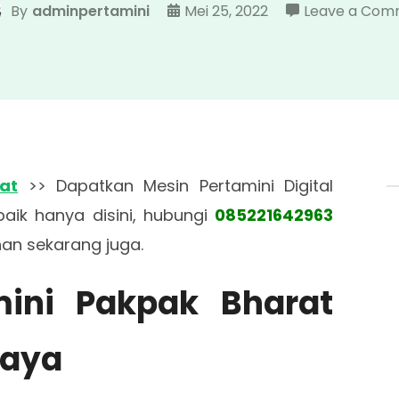
By
adminpertamini
Mei 25, 2022
Leave a Com
at
>> Dapatkan Mesin Pertamini Digital
aik hanya disini, hubungi
085221642963
n sekarang juga.
amini Pakpak Bharat
caya