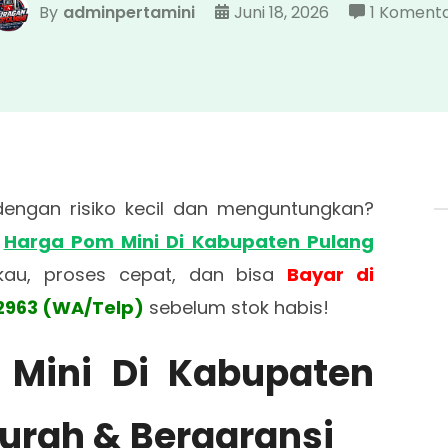
By
adminpertamini
Juni 18, 2026
1 Koment
 dengan risiko kecil dan menguntungkan?
n
Harga Pom Mini Di Kabupaten Pulang
kau, proses cepat, dan bisa
Bayar di
2963 (WA/Telp)
sebelum stok habis!
 Mini Di Kabupaten
urah & Bergaransi