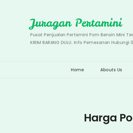
Skip
to
Juragan Pertamini
content
Pusat Penjualan Pertamini Pom Bensin Mini T
KIRIM BARANG DULU. Info Pemesanan Hubungi 
Home
Abouts Us
Harga Po