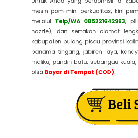
Untuk Anda yang berdomisili di ka
mesin pom mini berkualitas, kini 
melalui
Telp/WA 085221642963
, pi
nozzle), dan sertakan alamat leng
kabupaten pulang pisau provinsi kal
banama tingang, jabiren raya, kahaya
maliku, pandih batu, sebangau kuala
bisa
Bayar di Tempat (COD)
.