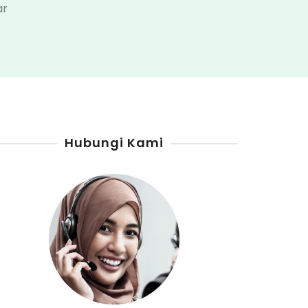
pada
ar
Harga
Pom
Mini
Di
Kabupaten
Pulang
Hubungi Kami
Pisau