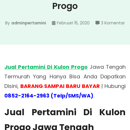
Progo
pa
By
adminpertamini
Februari 15, 2020
3 Komentar
Ju
Pe
Di
Ku
Pr
Jual Pertamini Di Kulon Progo
Jawa Tengah
Termurah Yang Hanya Bisa Anda Dapatkan
Disini,
BARANG SAMPAI BARU BAYAR
| Hubungi
0852-2164-2963 (Telp/SMS/WA)
.
Jual Pertamini Di Kulon
Progo Jawa Tengah