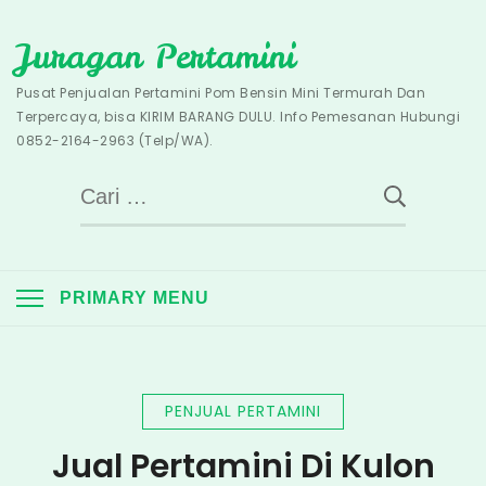
Skip
Juragan Pertamini
to
content
Pusat Penjualan Pertamini Pom Bensin Mini Termurah Dan
Terpercaya, bisa KIRIM BARANG DULU. Info Pemesanan Hubungi
0852-2164-2963 (Telp/WA).
Cari
untuk:
PRIMARY MENU
PENJUAL PERTAMINI
Jual Pertamini Di Kulon