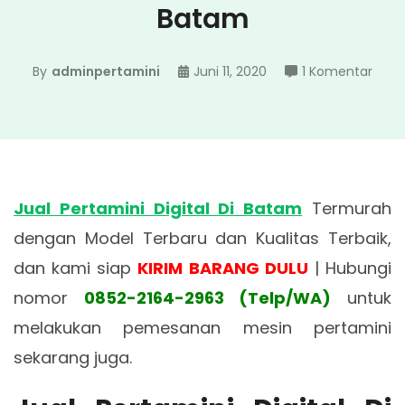
Batam
pada
By
adminpertamini
Juni 11, 2020
1 Komentar
Jual
Pert
Digita
Di
Bat
Jual Pertamini Digital Di Batam
Termurah
dengan Model Terbaru dan Kualitas Terbaik,
dan kami siap
KIRIM BARANG DULU
| Hubungi
nomor
0852-2164-2963 (Telp/WA)
untuk
melakukan pemesanan mesin pertamini
sekarang juga.