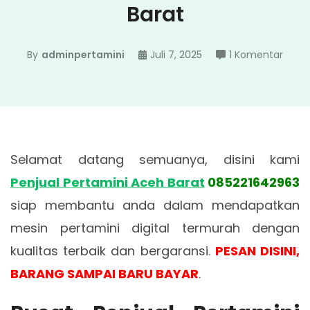
Barat
pada
By
adminpertamini
Juli 7, 2025
1 Komentar
Penju
Perta
Aceh
Barat
Selamat datang semuanya, disini kami
Penjual Pertamini Aceh Barat
085221642963
siap membantu anda dalam mendapatkan
mesin pertamini digital termurah dengan
kualitas terbaik dan bergaransi.
PESAN DISINI,
BARANG SAMPAI BARU BAYAR
.