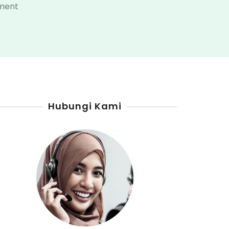
on
ment
Harga
Mesin
Pom
Mini
Di
Seluma
Hubungi Kami