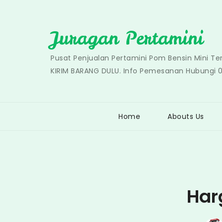
Skip
to
Juragan Pertamini
content
Pusat Penjualan Pertamini Pom Bensin Mini T
KIRIM BARANG DULU. Info Pemesanan Hubungi 
Home
Abouts Us
Har