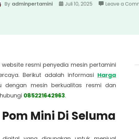
By
adminpertamini
Juli 10, 2025
Leave a Com
 website resmi penyedia mesin pertamini
rcaya. Berikut adalah informasi
Harga
u dengan mesin berkualitas resmi dan
 hubungi
085221642963
.
n Pom Mini Di Seluma
digital yang digunakan untuk menjual