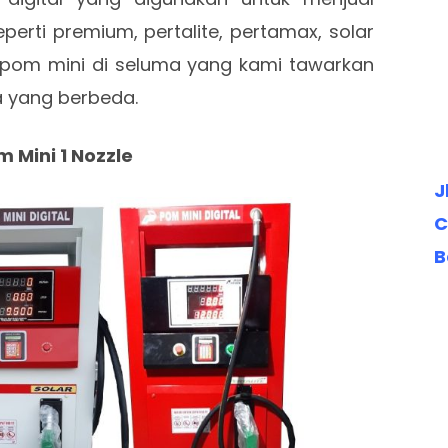
erti premium, pertalite, pertamax, solar
 pom mini di seluma yang kami tawarkan
a yang berbeda.
m Mini 1 Nozzle
J
C
B