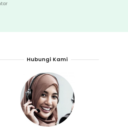
pada
tar
Penjual
Pertamini
Kabupaten
Alor
Hubungi Kami