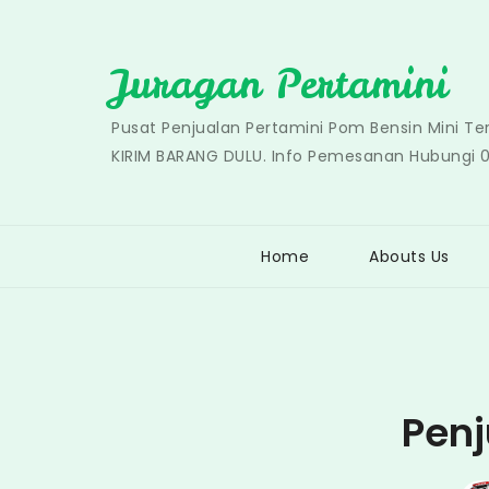
Skip
to
Juragan Pertamini
content
Pusat Penjualan Pertamini Pom Bensin Mini T
KIRIM BARANG DULU. Info Pemesanan Hubungi 
Home
Abouts Us
Penj