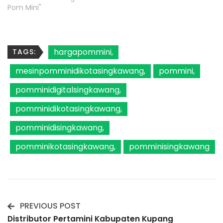
Pom Mini"
hargapommini
TAGS:
mesinpomminidikotasingkawang
pommini
pomminidigitalsingkawang
pomminidikotasingkawang
pomminidisingkawang
pomminikotasingkawang
pomminisingkawang
PREVIOUS POST
Post
Distributor Pertamini Kabupaten Kupang