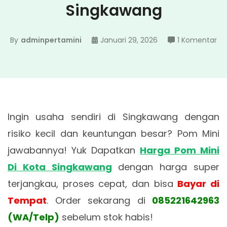
Singkawang
pa
By
adminpertamini
Januari 29, 2026
1 Komentar
Ha
P
Min
Di
Ko
Ingin usaha sendiri di Singkawang dengan
Si
risiko kecil dan keuntungan besar? Pom Mini
jawabannya! Yuk Dapatkan
Harga Pom Mini
Di Kota Singkawang
dengan harga super
terjangkau, proses cepat, dan bisa
Bayar di
Tempat
. Order sekarang di
085221642963
(WA/Telp)
sebelum stok habis!