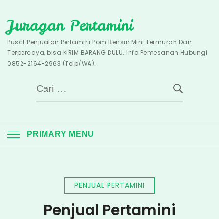
Skip
Juragan Pertamini
to
content
Pusat Penjualan Pertamini Pom Bensin Mini Termurah Dan
Terpercaya, bisa KIRIM BARANG DULU. Info Pemesanan Hubungi
0852-2164-2963 (Telp/WA).
Cari
untuk:
PRIMARY MENU
PENJUAL PERTAMINI
Penjual Pertamini