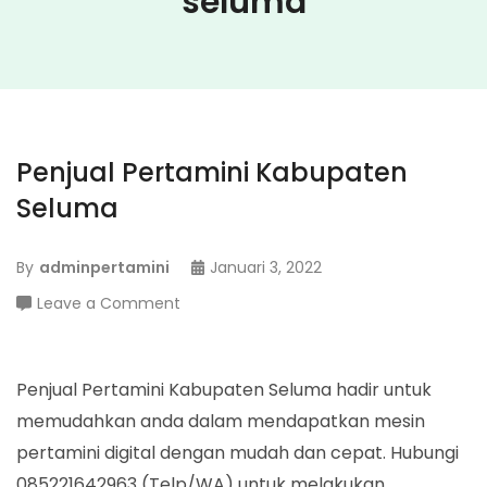
seluma
Penjual Pertamini Kabupaten
Seluma
By
adminpertamini
Januari 3, 2022
on
Leave a Comment
Penjual
Pertamini
Kabupaten
Penjual Pertamini Kabupaten Seluma hadir untuk
Seluma
memudahkan anda dalam mendapatkan mesin
pertamini digital dengan mudah dan cepat. Hubungi
085221642963 (Telp/WA) untuk melakukan