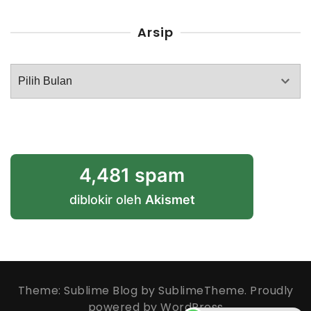
Arsip
Arsip
4,481 spam
diblokir oleh
Akismet
Theme: Sublime Blog by
SublimeTheme
.
Proudly
powered by WordPress