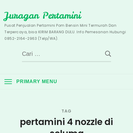
Skip
Juragan Pertamini
to
content
Pusat Penjualan Pertamini Pom Bensin Mini Termurah Dan
Terpercaya, bisa KIRIM BARANG DULU. Info Pemesanan Hubungi
0852-2164-2963 (Telp/WA).
Cari
untuk:
PRIMARY MENU
TAG
pertamini 4 nozzle di