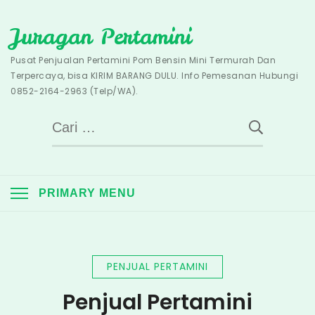
Skip
Juragan Pertamini
to
content
Pusat Penjualan Pertamini Pom Bensin Mini Termurah Dan
Terpercaya, bisa KIRIM BARANG DULU. Info Pemesanan Hubungi
0852-2164-2963 (Telp/WA).
Cari
untuk:
PRIMARY MENU
PENJUAL PERTAMINI
Penjual Pertamini