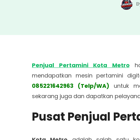
B
Penjual Pertamini Kota Metro
ha
mendapatkan mesin pertamini digi
085221642963 (Telp/WA)
untuk me
sekarang juga dan dapatkan pelayan
Pusat Penjual Pert
Kota Metro
adalah salah satu kot