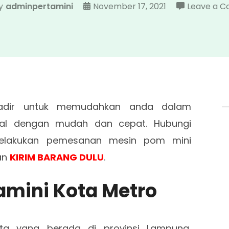
y
adminpertamini
November 17, 2021
Leave a 
dir untuk memudahkan anda dalam
tal dengan mudah dan cepat. Hubungi
lakukan pemesanan mesin pom mini
an
KIRIM BARANG DULU
.
amini Kota Metro
a yang berada di provinsi Lampung,