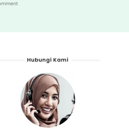
on
Comment
Penjual
Pertamini
Kota
Metro
Hubungi Kami