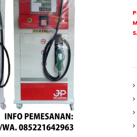
P
M
S