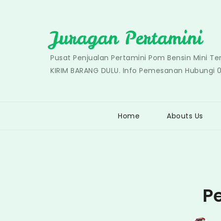
Skip
to
Juragan Pertamini
content
Pusat Penjualan Pertamini Pom Bensin Mini T
KIRIM BARANG DULU. Info Pemesanan Hubungi 
Home
Abouts Us
P