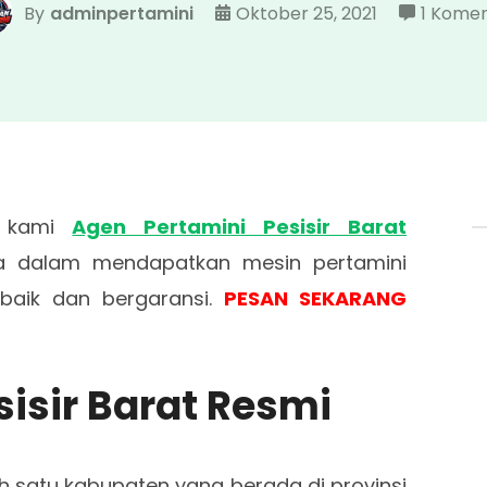
By
adminpertamini
Oktober 25, 2021
1 Kome
i kami
Agen Pertamini Pesisir Barat
 dalam mendapatkan mesin pertamini
rbaik dan bergaransi.
PESAN SEKARANG
isir Barat Resmi
h satu kabupaten yang berada di provinsi