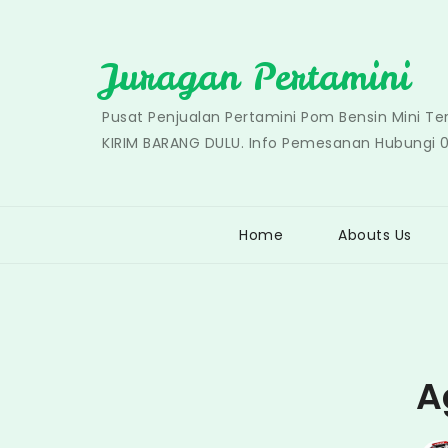
Skip
to
Juragan Pertamini
content
Pusat Penjualan Pertamini Pom Bensin Mini T
KIRIM BARANG DULU. Info Pemesanan Hubungi 
Home
Abouts Us
A