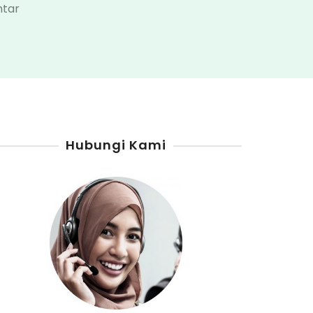
pada
ntar
Agen
Pertamini
Pesisir
Barat
Hubungi Kami