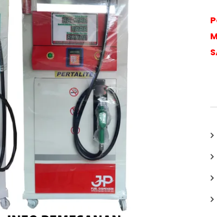
P
M
S