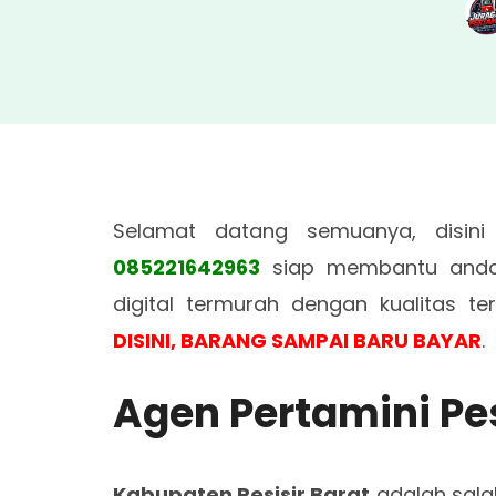
Selamat datang semuanya, disin
085221642963
siap membantu anda
digital termurah dengan kualitas te
DISINI, BARANG SAMPAI BARU BAYAR
.
Agen Pertamini Pes
Kabupaten Pesisir Barat
adalah sala