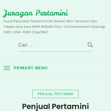
Skip
Juragan Pertamini
to
content
Pusat Penjualan Pertamini Pom Bensin Mini Termurah Dan
Terpercaya, bisa KIRIM BARANG DULU. Info Pemesanan Hubungi
0852-2164-2963 (Telp/WA).
Cari
untuk:
PRIMARY MENU
PENJUAL PERTAMINI
Penjual Pertamini