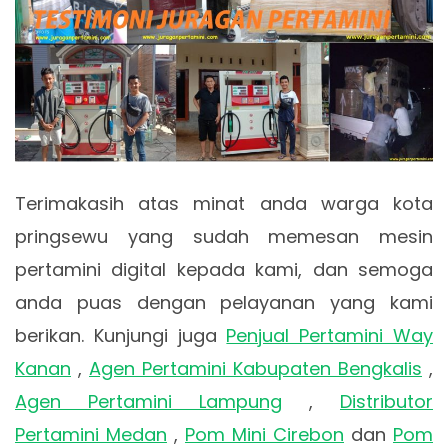
Terimakasih atas minat anda warga kota
pringsewu yang sudah memesan mesin
pertamini digital kepada kami, dan semoga
anda puas dengan pelayanan yang kami
berikan. Kunjungi juga
Penjual Pertamini Way
Kanan
,
Agen Pertamini Kabupaten Bengkalis
,
Agen Pertamini Lampung
,
Distributor
Pertamini Medan
,
Pom Mini Cirebon
dan
Pom