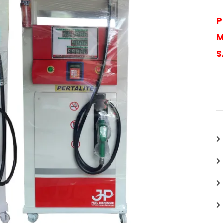
P
M
S