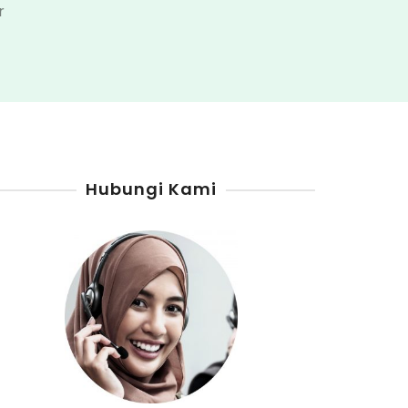
pada
r
Penjual
Pertamini
Kabupaten
Mesuji
Hubungi Kami