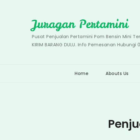
Skip
to
Juragan Pertamini
content
Pusat Penjualan Pertamini Pom Bensin Mini T
KIRIM BARANG DULU. Info Pemesanan Hubungi 
Home
Abouts Us
Penju