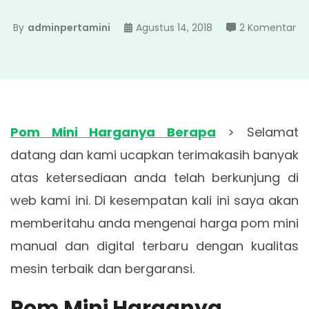
pa
By
adminpertamini
Agustus 14, 2018
2 Komentar
P
Mi
Ha
Be
Pom Mini Harganya Berapa
> Selamat
datang dan kami ucapkan terimakasih banyak
atas ketersediaan anda telah berkunjung di
web kami ini. Di kesempatan kali ini saya akan
memberitahu anda mengenai harga pom mini
manual dan digital terbaru dengan kualitas
mesin terbaik dan bergaransi.
Pom Mini Harganya