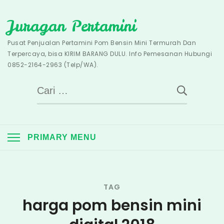
Skip
Juragan Pertamini
to
content
Pusat Penjualan Pertamini Pom Bensin Mini Termurah Dan
Terpercaya, bisa KIRIM BARANG DULU. Info Pemesanan Hubungi
0852-2164-2963 (Telp/WA).
Cari
untuk:
PRIMARY MENU
TAG
harga pom bensin mini