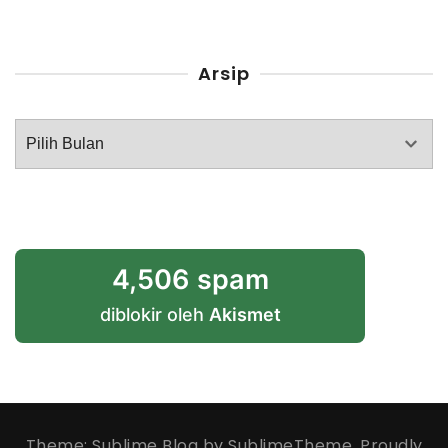
Arsip
Arsip
4,506 spam
diblokir oleh
Akismet
Theme: Sublime Blog by
SublimeTheme
.
Proudly