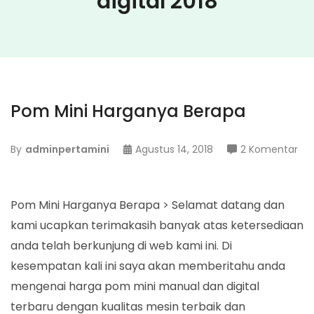
digital 2018
Pom Mini Harganya Berapa
pa
By
adminpertamini
Agustus 14, 2018
2 Komentar
Po
Min
Ha
Pom Mini Harganya Berapa > Selamat datang dan
Be
kami ucapkan terimakasih banyak atas ketersediaan
anda telah berkunjung di web kami ini. Di
kesempatan kali ini saya akan memberitahu anda
mengenai harga pom mini manual dan digital
terbaru dengan kualitas mesin terbaik dan