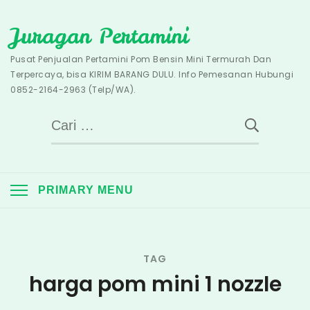
Skip
Juragan Pertamini
to
content
Pusat Penjualan Pertamini Pom Bensin Mini Termurah Dan
Terpercaya, bisa KIRIM BARANG DULU. Info Pemesanan Hubungi
0852-2164-2963 (Telp/WA).
Cari
untuk:
PRIMARY MENU
TAG
harga pom mini 1 nozzle