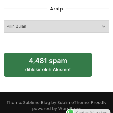
Arsip
Arsip
4,481 spam
diblokir oleh
Akismet
Theme: Sublime Blog by
SublimeTheme
.
Proudly
powered by WordPress
Chat via WhatsApp