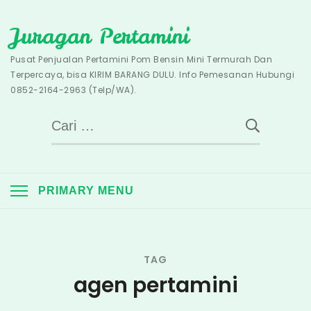
Skip
Juragan Pertamini
to
content
Pusat Penjualan Pertamini Pom Bensin Mini Termurah Dan
Terpercaya, bisa KIRIM BARANG DULU. Info Pemesanan Hubungi
0852-2164-2963 (Telp/WA).
Cari
untuk:
PRIMARY MENU
TAG
agen pertamini